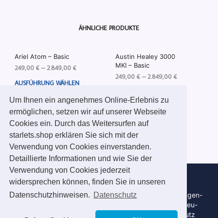
ÄHNLICHE PRODUKTE
Ariel Atom – Basic
Austin Healey 3000
MKI – Basic
249,00
€
–
2.849,00
€
249,00
€
–
2.849,00
€
AUSFÜHRUNG WÄHLEN
AUSFÜHRUNG WÄHLEN
Um Ihnen ein angenehmes Online-Erlebnis zu
Inkl. MwSt.
ermöglichen, setzen wir auf unserer Webseite
Inkl. MwSt.
Zzgl.
Cookies ein. Durch das Weitersurfen auf
Versandkosten
Zzgl.
Versandkosten
starlets.shop erklären Sie sich mit der
Verwendung von Cookies einverstanden.
Detaillierte Informationen und wie Sie der
Verwendung von Cookies jederzeit
widersprechen können, finden Sie in unseren
Phil-Design GmbH | Krendelstraße 28 | 30916 Isernhagen-
Datenschutzhinweisen.
Datenschutz
Altwarmbüchen bei Hannover | Tel. 0511 371965 | neu-
info@phil-design.de |
Impressum
|
AGB
|
Datenschutz