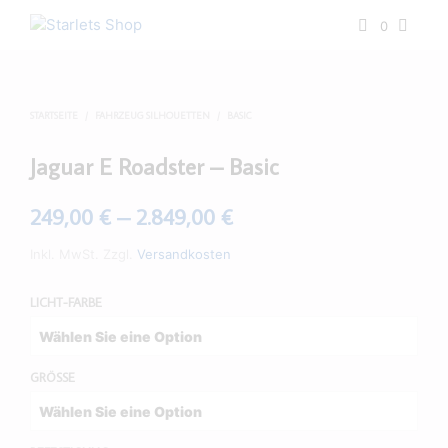
0
STARTSEITE
/
FAHRZEUG SILHOUETTEN
/
BASIC
Jaguar E Roadster – Basic
249,00
€
–
2.849,00
€
Inkl. MwSt.
Zzgl.
Versandkosten
LICHT-FARBE
GRÖSSE